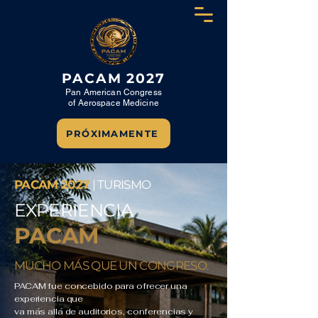
PACAM 2027
Pan American Congress
of Aerospace Medicine
PRÓXIMAMENTE
PACAM 2027
| TURISMO
EXPERIENCIA
PACAM
MUCHO MÁS QUE UN CONGRESO.
PACAM fue concebido para ofrecer una
experiencia que
va más allá de auditorios, conferencias y