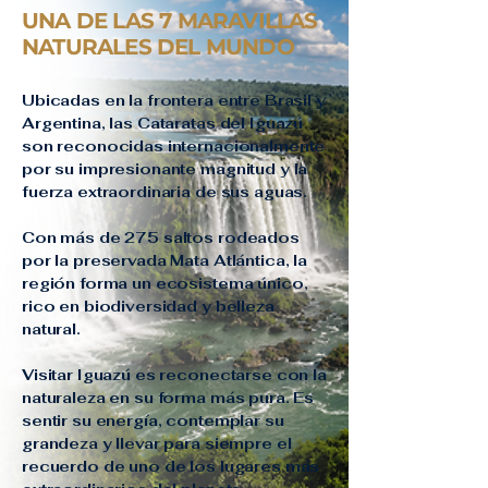
UNA DE LAS 7 MARAVILLAS
NATURALES DEL MUNDO
Ubicadas en la frontera entre Brasil y
Argentina, las Cataratas del Iguazú
son reconocidas internacionalmente
por su impresionante magnitud y la
fuerza extraordinaria de sus aguas.
Con más de 275 saltos rodeados
por la preservada Mata Atlántica, la
región forma un ecosistema único,
rico en biodiversidad y belleza
natural.
Visitar Iguazú es reconectarse con la
naturaleza en su forma más pura. Es
sentir su energía, contemplar su
grandeza y llevar para siempre el
recuerdo de uno de los lugares más