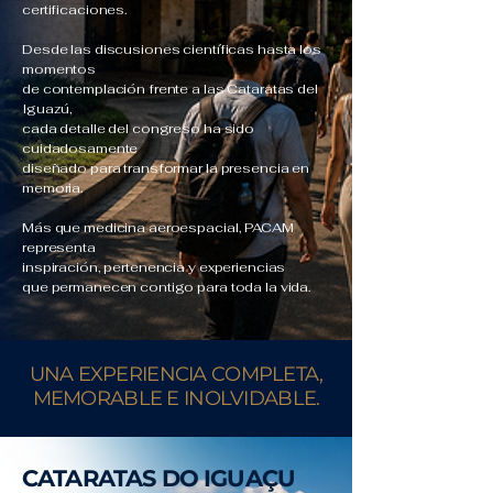
certificaciones.
Desde las discusiones científicas hasta los
momentos
de contemplación frente a las Cataratas del
Iguazú,
cada detalle del congreso ha sido
cuidadosamente
diseñado para transformar la presencia en
memoria.
Más que medicina aeroespacial, PACAM
representa
inspiración, pertenencia y experiencias
que permanecen contigo para toda la vida.
UNA EXPERIENCIA COMPLETA,
MEMORABLE E INOLVIDABLE.
CATARATAS DO IGUAÇU