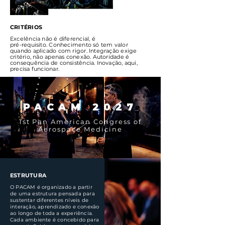
CRITÉRIOS
Excelência não é diferencial, é
pré-requisito. Conhecimento só tem valor
quando aplicado com rigor. Integração exige
critério, não apenas conexão. Autoridade é
consequência de consistência. Inovação, aqui,
precisa funcionar.
PACAM 2027
1st Pan American Congress of
Aerospace Medicine
ESTRUTURA
O PACAM é organizado a partir
de uma estrutura pensada para
sustentar diferentes níveis de
interação, aprendizado e conexão
ao longo de toda a experiência.
Cada ambiente é concebido para