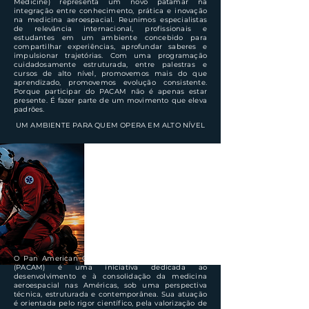
Medicine) representa um novo patamar na
integração entre conhecimento, prática e inovação
na medicina aeroespacial. Reunimos especialistas
de relevância internacional, profissionais e
estudantes em um ambiente concebido para
compartilhar experiências, aprofundar saberes e
impulsionar trajetórias. Com uma programação
cuidadosamente estruturada, entre palestras e
cursos de alto nível, promovemos mais do que
aprendizado, promovemos evolução consistente.
Porque participar do PACAM não é apenas estar
presente. É fazer parte de um movimento que eleva
padrões.
UM AMBIENTE PARA QUEM OPERA EM ALTO NÍVEL
O Pan American Congress of Aerospace Medicine
(PACAM) é uma iniciativa dedicada ao
desenvolvimento e à consolidação da medicina
aeroespacial nas Américas, sob uma perspectiva
técnica, estruturada e contemporânea. Sua atuação
é orientada pelo rigor científico, pela valorização de