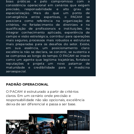
boas práticas e pelo compromisso com a
consistência operacional em cenários que exigem
precisão, responsabilidade e alto grau de
especialização. Mais do que um ponto de
convergência entre expertises, o PACAM se
posiciona como referência na organização de
critérios, no fortalecimento de diretrizes e na
qualificação de profissionais e instituições. Ao
integrar conhecimento aplicado, experiência de
campo e visão estratégica, contribui para operações
mais seguras, processos mais robustos e estruturas
mais preparadas para os desafios do setor. Existe,
em sua essência, um posicionamento claro:
excelência não se declara, se constrói, se sustenta e
se comprova ao longo do tempo. O PACAM se insere
como um agente que legitima trajetórias, fortalece
reputações e projeta um novo patamar de
maturidade e credibilidade para a medicina
aeroespacial.
PADRÃO OPERACIONAL
O PACAM é estruturado a partir de critérios
claros. Em um cenário onde precisão e
responsabilidade não são opcionais, excelência
deixa de ser diferencial e passa a ser base.